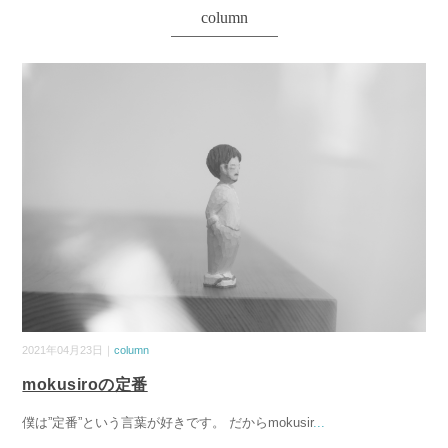
column
2021年04月23日｜
column
mokusiroの定番
僕は”定番”という言葉が好きです。 だからmokusir
...